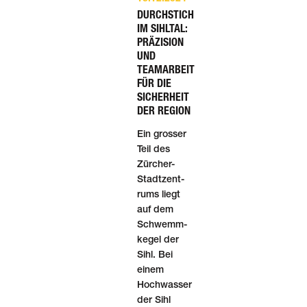
DURCHSTICH
IM SIHLTAL:
PRÄZISION
UND
TEAMARBEIT
FÜR DIE
SICHERHEIT
DER REGION
Ein grosser
Teil des
Zürcher-
Stadt­zent­
rums liegt
auf dem
Schwemm­
kegel der
Sihl. Bei
einem
Hoch­wasser
der Sihl