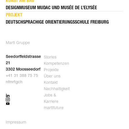
KUNST AM BAU
DESIGNMUSEUM MUDAC UND MUSÉE DE L’ELYSÉE
PROJEKT
DEUTSCHSPRACHIGE ORIENTIERUNGSSCHULE FREIBURG
Marti Gruppe
Stories
Seedorffeldstrasse
Kompetenzen
21
Projekte
3302 Moosseedorf
Über uns
+41 31 388 75 75
Kontakt
nf
m
rt
g
ch
Nachhaltigkeit
Jobs &
Karriere
martifuture
Impressum