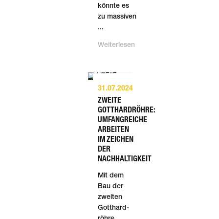
könnte es
zu mas­si­ven
...
Weiterlesen
31.07.2024
ZWEITE
GOTTHARDRÖHRE:
UMFANGREICHE
ARBEITEN
IM ZEICHEN
DER
NACHHALTIGKEIT
Mit dem
Bau der
zwei­ten
Gott­hard­
röhre