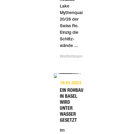
Lake
Mythen­quai
20/28 der
Swiss Re.
Einzig die
Schlitz­
wände ...
Weiterlesen
19.01.2023
EIN ROH­BAU
IN BASEL
WIRD
UNTER
WASSER
GESETZT
Im