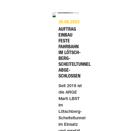
30.08.2023
AUFTRAG
EINBAU
FESTE
FAHR­BAHN
IM LÖTSCH­
BERG-
SCHEITELTUNNEL
AB­GE­
SCHLOSSEN
Seit 2018 ist
die ARGE
Marti LBST
im
Lötschberg-
Scheiteltunnel
im Einsatz