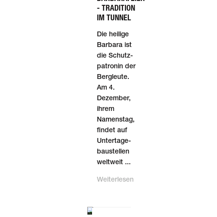
- TRADITION
IM TUNNEL
Die heilige
Barbara ist
die Schutz­
patronin der
Berg­leute.
Am 4.
Dezember,
ihrem
Namens­tag,
findet auf
Unter­tage­
baustellen
welt­weit ...
Weiterlesen