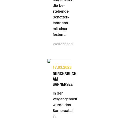
und ersetzt
die be­
stehende
Schotter­
fahr­bahn
mit einer
festen ...
Weiterlesen
17.03.2023
DURCHBRUCH
AM
SARNERSEE
In der
Vergangenheit
wurde das
Sarneraa­tal
in