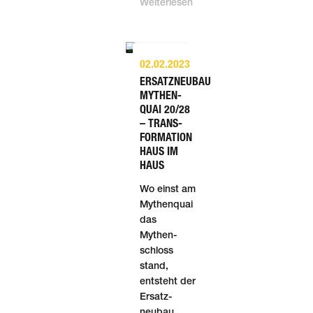
Weiterlesen
02.02.2023
ERSATZNEUBAU
MYTHEN­
QUAI 20/28
– TRANS­
FORMATION
HAUS IM
HAUS
Wo einst am
Mythenquai
das
Mythen­
schloss
stand,
entsteht der
Ersatz­
neubau