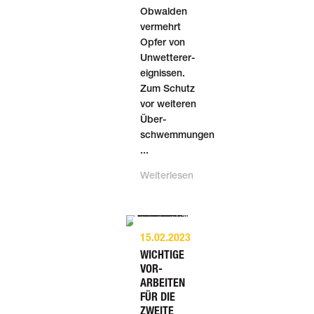
Obwalden
vermehrt
Opfer von
Unwetter­er­
eignissen.
Zum Schutz
vor weiteren
Über­
schwemmungen
...
Weiterlesen
15.02.2023
WICHTIGE
VOR­
ARBEITEN
FÜR DIE
ZWEITE