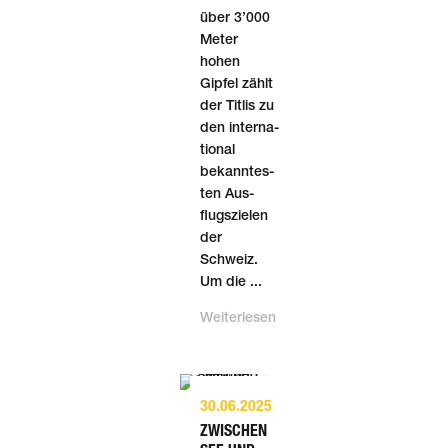
über 3’000
Meter
hohen
Gipfel zählt
der Titlis zu
den inter­na­
tio­nal
bekann­tes­
ten Aus­
flugs­zielen
der
Schweiz.
Um die ...
Weiterlesen
30.06.2025
ZWISCHEN