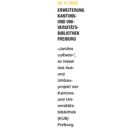
28.11.2022
ERWEITERUNG
KANTONS-
UND UNI­
VERSITÄTS­
BIBLIO­THEK
FREIBURG
«Jardins
cultivés»*,
so heisst
das Aus-
und
Umbau­
projekt der
Kantons-
und Uni­
versitäts­
biblio­thek
(KUB)
Freiburg.