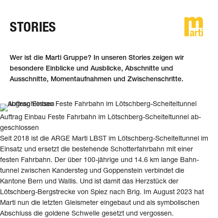
STORIES
DE
FR
EN
Wer ist die Marti Gruppe? In unseren Stories zeigen wir
besondere Einblicke und Ausblicke, Abschnitte und
Ausschnitte, Momentaufnahmen und Zwischenschritte.
Auftrag Einbau Feste Fahr­bahn im Lötsch­berg-Scheiteltunnel ab­
ge­schlossen
Seit 2018 ist die ARGE Marti LBST im Lötschberg-Scheiteltunnel im
Einsatz und ersetzt die be­stehende Schotter­fahr­bahn mit einer
festen Fahr­bahn. Der über 100-jährige und 14.6 km lange Bahn­
tunnel zwischen Kandersteg und Goppenstein ver­bindet die
Kantone Bern und Wallis. Und ist damit das Herz­stück der
Lötschberg-Bergstrecke von Spiez nach Brig. Im August 2023 hat
Marti nun die letzten Gleis­meter ein­gebaut und als symbolischen
Ab­schluss die goldene Schwelle gesetzt und vergossen.