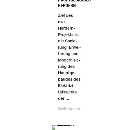
HERDERN
Ziel des
ewz-
Herdern-
Projekts ist
die Sanie­
rung, Erwei­
te­rung und
Moder­ni­sie­
rung des
Haupt­ge­
bäu­des des
Elek­tri­zi­
täts­werks
der ...
Weiterlesen