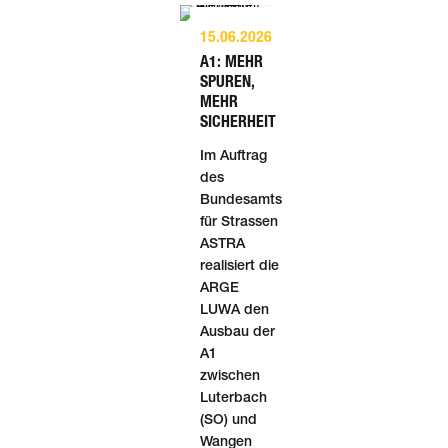
genutzt. Marti Basel errichtet den Roh­bau dieses zukunfts­
15.06.2026
gerichteten Neubaus.
A1: MEHR
Weiterlesen
SPUREN,
MEHR
SICHERHEIT
BIM-to-field beim Neubau des Kantons­spitales Aarau (KSA)
In Aarau ist der Neu­bau des Spital­projektes «Dreiklang» in vollem
Im Auftrag
Gange. Rund 18 Monate nehmen die Arbeiten am Roh­bau total in
des
An­spruch. Marti arbeitet auf dieser Gross­bau­stelle mit der BIM-to-
Bundesamts
field-Methode komplett digital.
für Strassen
ASTRA
Weiterlesen
realisiert die
ARGE
Bauen, wo andere die Aussicht geniessen
LUWA den
Mit seinem über 3’000 Meter hohen Gipfel zählt der Titlis zu den
Ausbau der
inter­na­tio­nal bekann­tes­ten Aus­flugs­zielen der Schweiz. Um die
A1
touris­ti­sche Infra­struk­tur auf dem Gipfel lang­fristig zu sichern und
zwischen
wei­ter­zu­ent­wickeln, ent­steht un­ter der Lei­tung der Titlis Berg­bah­
Luterbach
nen das Pro­jekt TITLIS. Das renom­mierte Archi­tektur­büro Herzog &
(SO) und
de Meuron wurde beauf­tragt, die bau­liche Zukunft des Gipfels in
Wangen