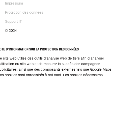
Impressum
Protection des données
Support IT
© 2024
Entreprise
Emplois & carrière
OTE D'INFORMATION SUR LA PROTECTION DES DONNÉES
Contact
martifuture
e site web utilise des outils d'analyse web de tiers afin d'analyser
Développement
'utilisation du site web et de mesurer le succès des campagnes
durable
ublicitaires, ainsi que des composants externes tels que Google Maps.
es cookies sont enregistrés à cet effet. Les cookies nécessaires
'entraînent aucune transmission de données et ne peuvent pas être
ésélectionnés.
'autorisation d'utiliser des cookies d'analyse/de marketing et des
omposants externes est parfois liée à une éventuelle transmission de
onnées aux États-Unis.
Afficher les détails