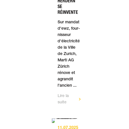
HERDERN
SE
RÉINVENTE
Sur mandat
d'ewz, four­
nis­seur
d'élec­tri­cité
de la Ville
de Zurich,
Marti AG
Zürich
rénove et
agrandit
l'an­cien ...
Lire la
suite
11.07.2025