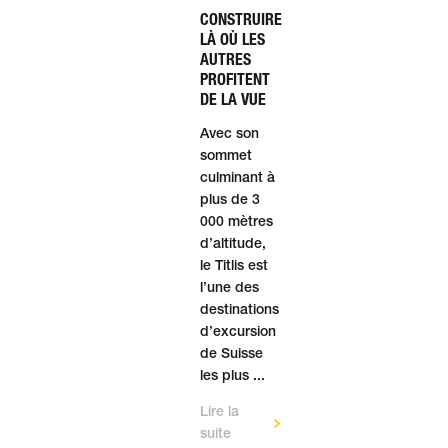
CONSTRUIRE
LÀ OÙ LES
AUTRES
PROFITENT
DE LA VUE
Avec son
sommet
culmi­nant à
plus de 3
000 mètres
d’alti­tude,
le Titlis est
l’une des
des­tinations
d’excur­sion
de Suisse
les plus ...
Lire la
suite