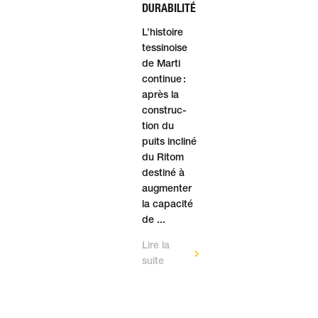
DURABILITÉ
L’histoire
tessinoise
de Marti
continue :
après la
construc­
tion du
puits incliné
du Ritom
destiné à
aug­men­ter
la ca­pa­cité
de ...
Lire la
suite