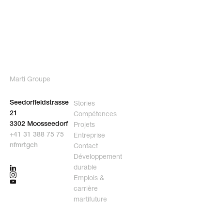
Marti Groupe
Stories
Seedorffeldstrasse
Compétences
21
Projets
3302 Moosseedorf
Entreprise
+41 31 388 75 75
Contact
nf
m
rt
g
ch
Développement
durable
Emplois &
carrière
martifuture