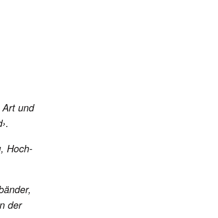
e Art und
d›.
au, Hoch­
bän­der,
on der