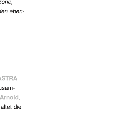
­zone,
­den eben­
ASTRA
zusam­
Arnold
.
l­tet die
)