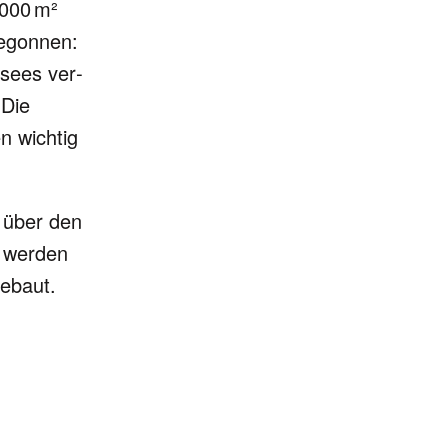
 000 m²
begon­nen:
­sees ver­
 Die
n wich­tig
g über den
 wer­den
e­baut.