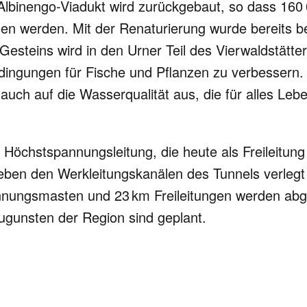
bi­nengo-Viadukt wird zurück­ge­baut, so dass 160
­nen wer­den. Mit der Rena­tu­rie­rung wurde bereits 
Gesteins wird in den Urner Teil des Vier­wald­stät­ter
din­gun­gen für Fische und Pflan­zen zu ver­bes­sern.
 auch auf die Was­ser­qua­li­tät aus, die für alles Lebe
 Höchst­span­nungs­lei­tung, die heute als Frei­lei­tun
eben den Werk­lei­tungs­kanälen des Tun­nels verlegt
nungs­masten und 23 km Frei­lei­tun­gen wer­den abg
guns­ten der Region sind geplant.