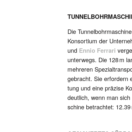
TUNNELBOHRMASCHIN
Die Tunnelbohrmaschine 
Konsortium der Unter­n
und
Ennio Ferrari
verge
unterwegs. Die 128 m lan
mehreren Spe­zial­trans­p
gebracht. Sie erfordern e
tung und eine präzise Koor
deut­lich, wenn man sich
schine betrachtet: 12.39