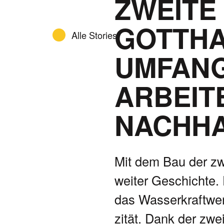
ZWEITE
GOTTH
Alle Stories
DE
FR
EN
UMFANG
ARBEIT
NACHHA
Mit dem Bau der zwe
weiter Geschichte.
das Wasser­kraft­we
zität. Dank der zwe