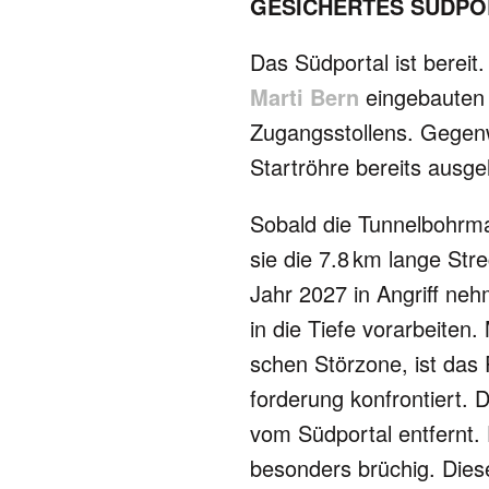
GESICHERTES SÜDPO
Das Südportal ist bereit
Marti Bern
eingebauten 
Zugangs­stol­lens. Gegen
Start­röhre bereits ausg
Sobald die Tunnelbohrmas
sie die 7.8 km lange Str
Jahr 2027 in Angriff neh
in die Tiefe vorar­bei­ten
schen Stör­zone, ist das 
for­de­rung kon­fron­tiert
vom Süd­portal entfernt. 
beson­ders brüchig. Dies