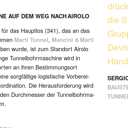
drück
E AUF DEM WEG NACH AIROLO
die S
für das Hauptlos (341), das an das
Grup
ehmen
Marti Tunnel
,
Mancini & Marti
Devis
ben wurde, ist zum Stand­ort Airolo
ge Tunnel­bohr­maschine wird in
Hand
or­ten an ihren Bestim­mungs­ort
ine sorgfältige logistische Vorbe­rei­
SERGI
di­na­tion. Die Heraus­for­de­rung wird
BAUST
 den Durch­messer der Tun­nel­bohr­ma­
TUNNE
 m.