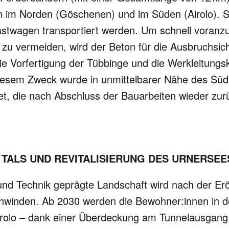
len im Nor­den (Göschenen) und im Süden (Airolo). 
ast­wagen trans­por­tiert werden. Um schnell vor­an­
zu ver­mei­den, wird der Beton für die Aus­bruch­si­c
die Vor­fer­ti­gung der Tüb­binge und die Werk­lei­tungs
 die­sem Zweck wurde in unmit­tel­barer Nähe des Süd
et, die nach Abschluss der Bau­ar­bei­ten wie­der zur
TALS UND REVITALI­SIERUNG DES URNERSEE
und Technik geprägte Land­schaft wird nach der Erö
chwin­den. Ab 2030 werden die Bewoh­ner:innen in 
 Airolo – dank einer Über­de­ckung am Tun­nel­aus­gan