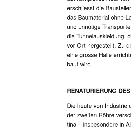
erschliesst die Bau­stel
das Bau­ma­te­rial ohne L
und unnötige Trans­porte 
die Tun­nel­aus­klei­dung, 
vor Ort her­ge­stellt. Zu
eine grosse Halle errich­t
baut wird.
RENATURIERUNG DES 
Die heute von Industrie 
der zwei­ten Röhre ver­s
tina – ins­be­son­dere in