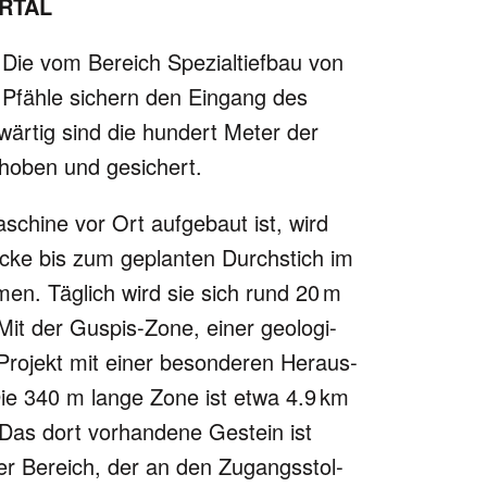
RTAL
. Die vom Bereich Spezialtiefbau von
Pfähle sichern den Eingang des
­wärtig sind die hundert Meter der
ehoben und gesichert.
chine vor Ort aufgebaut ist, wird
ecke bis zum geplanten Durch­stich im
men. Täglich wird sie sich rund 20 m
. Mit der Guspis-Zone, einer geo­lo­gi­
Projekt mit einer beson­de­ren Heraus­
. Die 340 m lange Zone ist etwa 4.9 km
Das dort vor­han­dene Gestein ist
er Bereich, der an den Zugangs­stol­