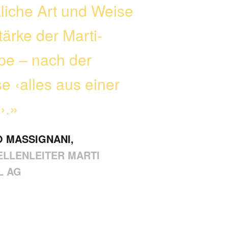
­li­che Art und Weise
tär­ke der Marti-
pe – nach der
e ‹alles aus einer
›.»
O MASSIGNANI,
ELLENLEITER MARTI
L AG