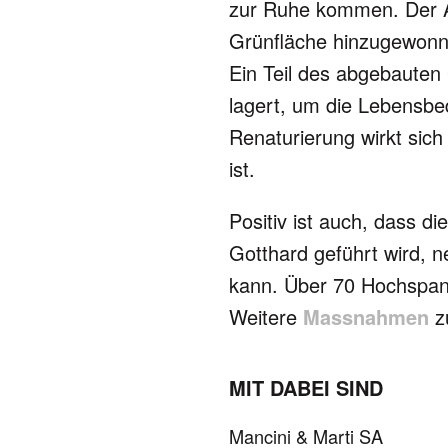
zur Ruhe kom­men. Der Al
Grün­flä­che hin­zu­ge­won
Ein Teil des abge­bau­ten 
la­gert, um die Lebens­be­
Rena­tu­rie­rung wirkt sich
ist.
Positiv ist auch, dass die
Gott­hard geführt wird, n
kann. Über 70 Hoch­span­
Wei­tere
Massnahmen
zu
MIT DABEI SIND
Mancini & Marti SA