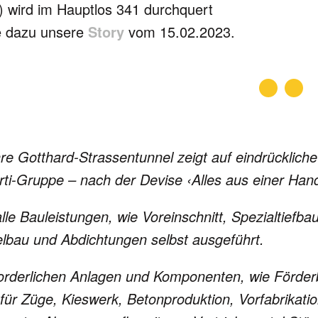
) wird im Hauptlos 341 durchquert
e dazu unsere
Story
vom 15.02.2023.
 Gotthard-Stras­sen­tun­nel zeigt auf ein­drück­li­ch
rti-Gruppe – nach der Devise ‹Alles aus einer Han
 Bau­leis­tun­gen, wie Vor­ein­schnitt, Spe­zial­tief­b
l­bau und Abdich­tun­gen selbst aus­ge­führt.
­der­li­chen Anla­gen und Kom­po­nen­ten, wie För­der­
für Züge, Kies­werk, Beton­pro­duk­tion, Vor­fa­bri­ka­ti