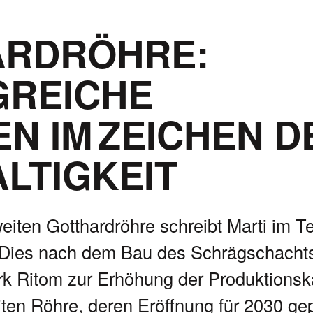
ARDRÖHRE:
REICHE
EN IM ZEICHEN D
LTIGKEIT
i­ten Gott­hard­röhre schreibt Marti im T
 Dies nach dem Bau des Schräg­schachts
rk Ritom zur Erhöhung der Pro­duk­tions­k
i­ten Röhre, deren Eröff­nung für 2030 ge