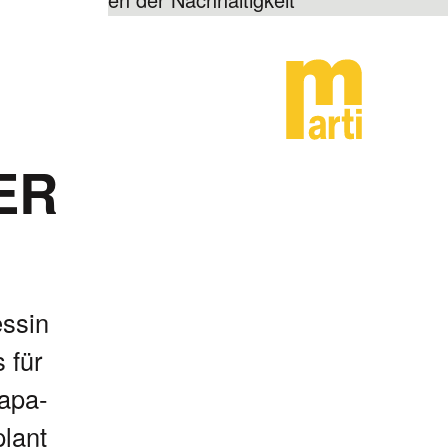
ER
essin
 für
a­pa­
plant