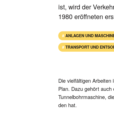
ist, wird der Verkeh
1980 eröff­ne­ten er
ANLAGEN UND MASCHIN
TRANSPORT UND ENTSO
Die vielfältigen Arbeite
Plan. Dazu gehört auch d
Tun­nel­bohr­maschine, die 
den hat.