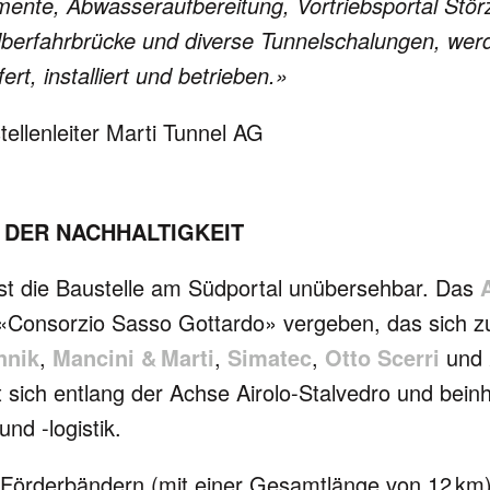
te, Abwas­ser­aufbereitung, Vor­triebs­por­tal Stör
er­fahr­brücke und diverse Tun­nel­scha­lun­gen, wer
fert, instal­liert und betrie­­ben.»
ellenleiter Marti Tunnel AG
N DER NACHHALTIGKEIT
st die Baustelle am Südportal unüber­seh­bar. Das
 «Consorzio Sasso Gottardo» vergeben, das sich 
hnik
,
Mancini & Marti
,
Simatec
,
Otto Scerri
und
t sich entlang der Achse Airolo-Stalvedro und bein­ha
 und -logistik.
Förder­bän­dern (mit einer Gesamt­länge von 12 km