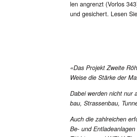
len angrenzt (Vorlos 343
und gesichert. Lesen Si
«Das Projekt Zweite Röhre
Weise die Stär­ke der Ma
Dabei werden nicht nur alle
bau, Stras­sen­bau, Tun­ne
Auch die zahlreichen erfor
Be- und Ent­la­de­an­la­gen 