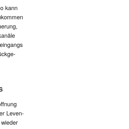
So kann
zu­kom­men
he­rung,
­kanäle
­ein­gangs
ück­ge­
S
ff­nung
der Leven­
g wieder