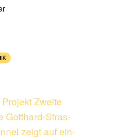
er
IK
Projekt Zweite
 Gotthard-Stras­
un­nel zeigt auf ein­