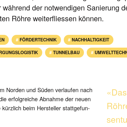
r wäh­rend der not­wen­di­gen Sanie­rung d
sten Röhre weiter­flies­sen können.
EN
FÖRDERTECHNIK
NACHHALTIGKEIT
RGUNGSLOGISTIK
TUNNELBAU
UMWELTTECHN
n im Norden und Süden ver­lau­fen nach
«Das 
ie erfolg­rei­che Abnahme der neuen
Röhre
kürz­lich beim Her­stel­ler statt­ge­fun­
sen­t