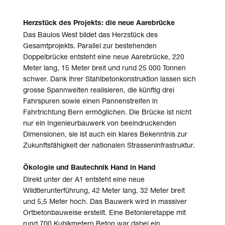
Herzstück des Projekts: die neue Aarebrücke
Das Baulos West bildet das Herzstück des
Gesamtprojekts. Parallel zur bestehenden
Doppelbrücke entsteht eine neue Aarebrücke, 220
Meter lang, 15 Meter breit und rund 25 000 Tonnen
schwer. Dank ihrer Stahlbetonkonstruktion lassen sich
grosse Spannweiten realisieren, die künftig drei
Fahrspuren sowie einen Pannen­streifen in
Fahrtrichtung Bern ermöglichen. Die Brücke ist nicht
nur ein Ingenieur­bauwerk von beeindruckenden
Dimensionen, sie ist auch ein klares Bekenntnis zur
Zukunftsfähigkeit der nationalen Strasseninfrastruktur.
Ökologie und Bautechnik Hand in Hand
Direkt unter der A1 entsteht eine neue
Wildtierunterführung, 42 Meter lang, 32 Meter breit
und 5,5 Meter hoch. Das Bauwerk wird in massiver
Ort­beton­bauweise erstellt. Eine Betonieretappe mit
rund 700 Kubikmetern Beton war dabei ein