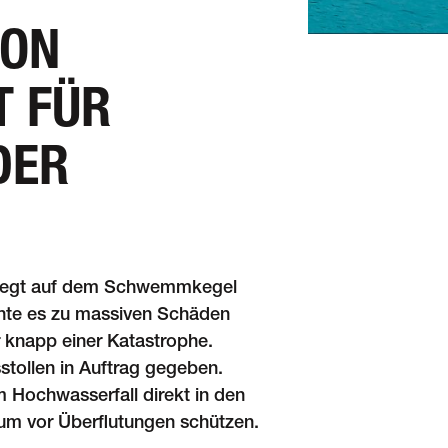
ION
T FÜR
DER
s liegt auf dem Schwemm­kegel
nte es zu mas­si­ven Schäden
 knapp einer Kata­stro­phe.
tol­len in Auf­trag gege­ben.
m Hoch­was­ser­fall direkt in den
um vor Über­flu­tun­gen schüt­zen.