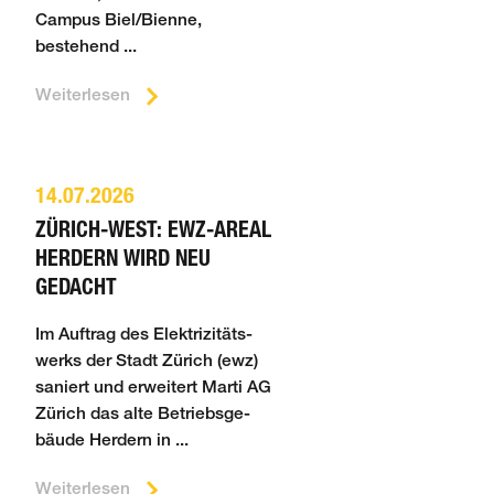
Campus Biel/Bienne,
bestehend ...
Weiterlesen
14.07.2026
ZÜRICH-WEST: EWZ-AREAL
HERDERN WIRD NEU
GEDACHT
Im Auftrag des Elek­tri­zi­täts­
werks der Stadt Zürich (ewz)
saniert und erweitert Marti AG
Zürich das alte Betriebs­ge­
bäude Herdern in ...
Weiterlesen