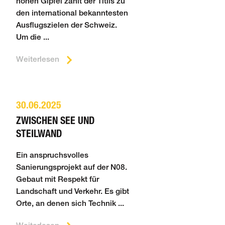
hohen Gipfel zählt der Titlis zu
den inter­na­tio­nal bekann­tes­ten
Aus­flugs­zielen der Schweiz.
Um die ...
Weiterlesen
30.06.2025
ZWISCHEN SEE UND
STEILWAND
Ein anspruchsvolles
Sanierungsprojekt auf der N08.
Gebaut mit Respekt für
Landschaft und Verkehr. Es gibt
Orte, an denen sich Technik ...