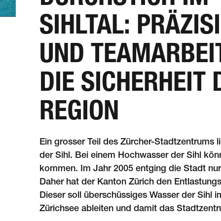
SIHLTAL: PRÄZIS
UND TEAMARBEI
DIE SICHERHEIT 
REGION
Ein grosser Teil des Zürcher-Stadt­zent­rum
der Sihl. Bei einem Hoch­wasser der Sihl kön
kom­men. Im Jahr 2005 ent­ging die Stadt nur
Daher hat der Kanton Zürich den Entl­as­tungs­s
Dieser soll über­schüs­si­ges Was­ser der Sihl i
Zürich­see ableiten und damit das Stadt­zent­r