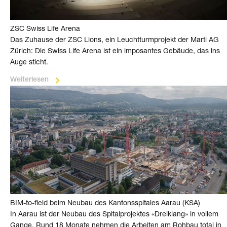
ZSC Swiss Life Arena
Das Zu­hause der ZSC Lions, ein Leucht­turm­projekt der Marti AG
Zürich: Die Swiss Life Arena ist ein imposantes Gebäude, das ins
Auge sticht.
Weiterlesen
BIM-to-field beim Neubau des Kantons­spitales Aarau (KSA)
In Aarau ist der Neu­bau des Spital­projektes «Dreiklang» in vollem
Gange. Rund 18 Monate nehmen die Arbeiten am Roh­bau total in