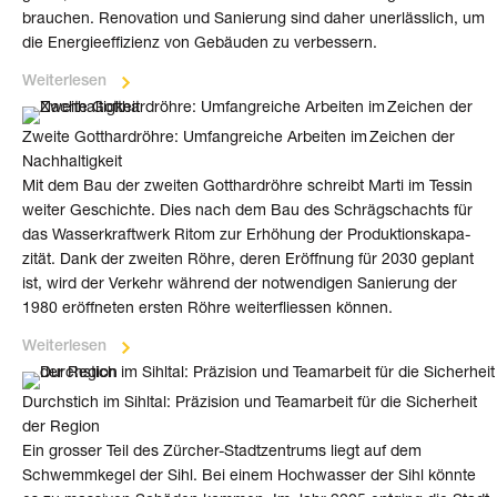
brauchen. Reno­va­tion und Sanie­rung sind daher unerlässlich, um
die Ener­gie­ef­fi­zienz von Gebäuden zu ver­bes­sern.
Weiterlesen
Zweite Gotthardröhre: Umfangreiche Arbeiten im Zeichen der
Nachhaltigkeit
Mit dem Bau der zwei­ten Gott­hard­röhre schreibt Marti im Tessin
weiter Geschichte. Dies nach dem Bau des Schräg­schachts für
das Wasser­kraft­werk Ritom zur Erhöhung der Pro­duk­tions­ka­pa­
zität. Dank der zwei­ten Röhre, deren Eröff­nung für 2030 geplant
ist, wird der Verkehr wäh­rend der not­wen­di­gen Sanie­rung der
1980 eröff­ne­ten ersten Röhre weiter­flies­sen können.
Weiterlesen
Durchstich im Sihltal: Präzision und Teamarbeit für die Sicherheit
der Region
Ein grosser Teil des Zürcher-Stadt­zent­rums liegt auf dem
Schwemm­kegel der Sihl. Bei einem Hoch­wasser der Sihl könnte