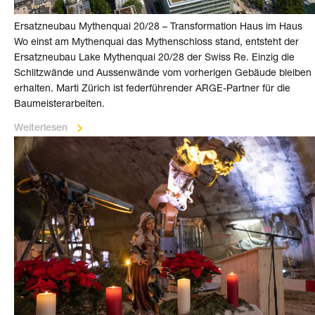
Ersatzneubau Mythen­quai 20/28 – Trans­formation Haus im Haus
Wo einst am Mythenquai das Mythen­schloss stand, entsteht der
Ersatz­neubau Lake Mythen­quai 20/28 der Swiss Re. Einzig die
Schlitz­wände und Aussen­wände vom vorherigen Gebäude bleiben
er­halten. Marti Zürich ist feder­führender ARGE-Partner für die
Bau­meister­arbeiten.
Weiterlesen