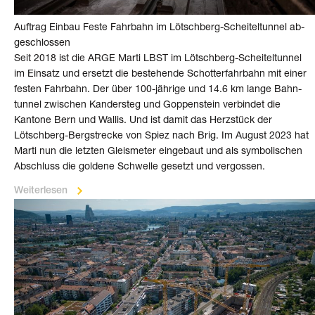
Auftrag Einbau Feste Fahr­bahn im Lötsch­berg-Scheiteltunnel ab­
ge­schlossen
Seit 2018 ist die ARGE Marti LBST im Lötschberg-Scheiteltunnel
im Einsatz und ersetzt die be­stehende Schotter­fahr­bahn mit einer
festen Fahr­bahn. Der über 100-jährige und 14.6 km lange Bahn­
tunnel zwischen Kandersteg und Goppenstein ver­bindet die
Kantone Bern und Wallis. Und ist damit das Herz­stück der
Lötschberg-Bergstrecke von Spiez nach Brig. Im August 2023 hat
Marti nun die letzten Gleis­meter ein­gebaut und als symbolischen
Ab­schluss die goldene Schwelle gesetzt und vergossen.
Weiterlesen