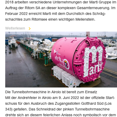
2018 arbeiten ver­schiedene Unter­nehmungen der Marti Gruppe im
Auftrag der Ritom SA an dieser komplexen Gesamt­erneuerung. Im
Februar 2022 erreicht Marti mit dem Durch­stich des Schräg­
schachtes zum Ritomsee einen wichtigen Meilen­stein.
Weiterlesen
Die Tunnelbohr­maschine in Airolo ist bereit zum Einsatz
Mit der An­dreh­feier in Airolo am 9. Juni 2022 ist der offizielle Start­
schuss für den Ausbruch des Zu­gangs­stollen Gotthard Süd (Los
343) gefallen. Das Schneid­rad der pinken Tunnel­bohr­maschine
drehte sich an diesem feierlichen Anlass noch symbolisch vor dem