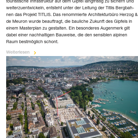
touris­ti­sche Infra­struk­tur auf dem Gipfel lang­fristig zu sichern und
wei­ter­zu­ent­wickeln, ent­steht un­ter der Lei­tung der Titlis Berg­bah­
nen das Pro­jekt TITLIS. Das renom­mierte Archi­tektur­büro Herzog &
de Meuron wurde beauf­tragt, die bau­liche Zukunft des Gipfels in
einem Master­plan zu gestal­ten. Ein beson­de­res Augen­merk gilt
dabei einer nach­hal­ti­gen Bau­weise, die den sen­si­blen alpinen
Raum best­­möglich schont.
Weiterlesen