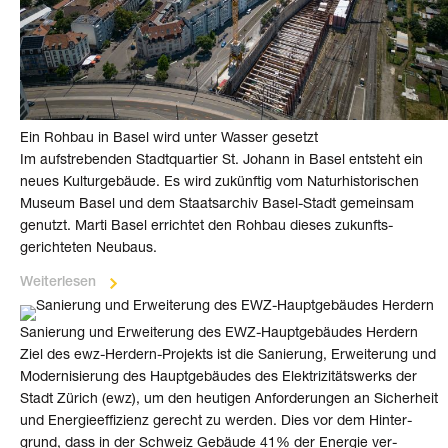
Ein Roh­bau in Basel wird unter Wasser gesetzt
Im aufstrebenden Stadt­quartier St. Johann in Basel entsteht ein
neues Kultur­gebäude. Es wird zukünftig vom Natur­historischen
Museum Basel und dem Staats­archiv Basel-Stadt gemeinsam
genutzt. Marti Basel errichtet den Roh­bau dieses zukunfts­
gerichteten Neubaus.
Weiterlesen
Sanierung und Erweiterung des EWZ-Hauptgebäudes Herdern
Ziel des ewz-Herdern-Projekts ist die Sanie­rung, Erwei­te­rung und
Moder­ni­sie­rung des Haupt­ge­bäu­des des Elek­tri­zi­täts­werks der
Stadt Zürich (ewz), um den heu­ti­gen Anfor­de­run­gen an Sicher­heit
und Ener­gie­ef­fi­zienz gerecht zu wer­den. Dies vor dem Hin­ter­
grund, dass in der Schweiz Gebäude 41% der Ener­gie ver­