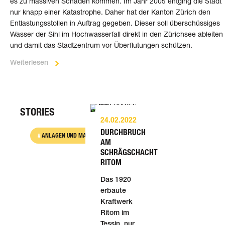
es zu mas­si­ven Schäden kom­men. Im Jahr 2005 ent­ging die Stadt
nur knapp einer Kata­stro­phe. Daher hat der Kanton Zürich den
Entl­as­tungs­stol­len in Auf­trag gege­ben. Dieser soll über­schüs­si­ges
Was­ser der Sihl im Hoch­was­ser­fall direkt in den Zürich­see ableiten
und damit das Stadt­zent­rum vor Über­flu­tun­gen schüt­zen.
Weiterlesen
STORIES
24.02.2022
DURCHBRUCH
ANLAGEN UND MASCHINEN
BAU
BAUSTOFFE
BE
AM
SCHRÄGSCHACHT
RITOM
Das 1920
erbaute
Kraftwerk
Ritom im
Tessin, nur