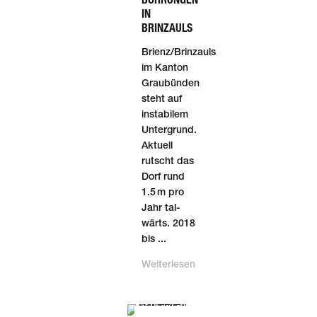
IN
BRINZAULS
Brienz/Brinzauls
im Kanton
Graubünden
steht auf
instabilem
Unter­grund.
Aktuell
rutscht das
Dorf rund
1.5 m pro
Jahr tal­
wärts. 2018
bis ...
Weiterlesen