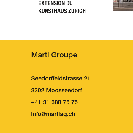
EXTENSION DU
KUNSTHAUS ZURICH
Marti Groupe
Seedorffeldstrasse 21
3302 Moosseedorf
+41 31 388 75 75
Entreprise
Empl
nf
m
rt
g
ch
Contact
mar