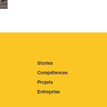
Stories
Compétences
Projets
ois & carrière
Entreprise
tifuture