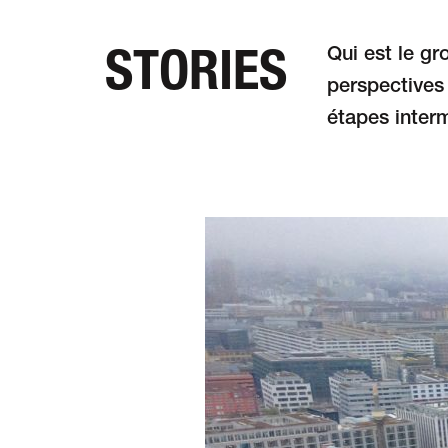
STORIES
Qui est le g
perspectives 
DE
FR
EN
étapes interm