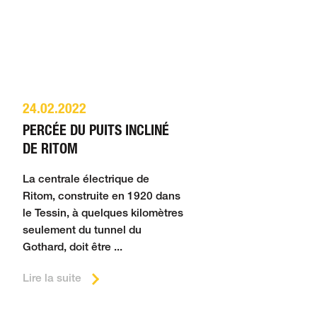
cien bâti­ment sont con­servés.
ers de con­struction de tunnels
t ainsi le centre-ville des inon­
niers mètres de voie ainsi que
’ouver­ture au trafic est prévue
0 m – d’ici l’été, le fonçage
on­sortium pour les travaux de
er la fin des travaux.
in­te­nue pen­dant la réfection né­
 1980.
24.02.2022
PERCÉE DU PUITS INCLINÉ
DE RITOM
La centrale électrique de
Ritom, construite en 1920 dans
le Tessin, à quelques kilomètres
seulement du tunnel du
Gothard, doit être ...
Lire la suite