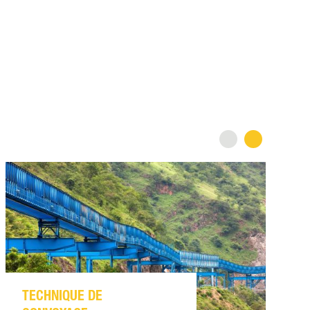
P
L
C
TECHNIQUE DE