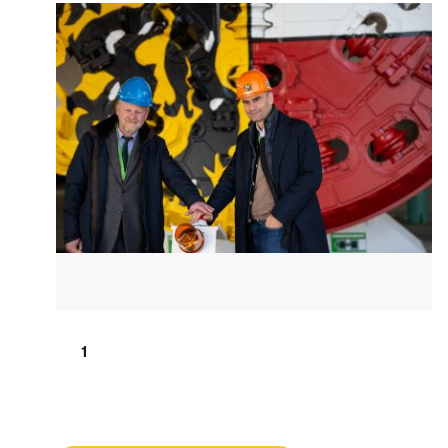
<
1
2