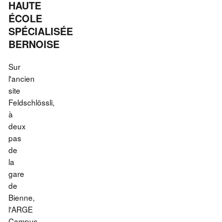
HAUTE
ÉCOLE
SPÉCIALISÉE
BERNOISE
Sur
l'ancien
site
Feldschlössli,
à
deux
pas
de
ES
la
gare
de
Bienne,
l'ARGE
Campus