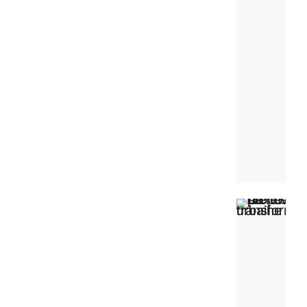
RECYCLAGE
RÉNOVATION
TECHNIQUE DE REVÊTEMENT DE SOL
TECHNIQUE ENVIRONNEMENTALE
TRAVAUX SOUTERRAINS
TRAVAUX SPÉCIAUX DE GÉNIE CIVIL
TUNNELIER
VOIE DE ROULEMENT RIGIDE