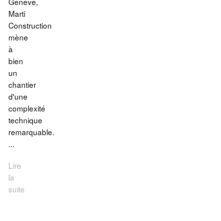
Genève,
Marti
Construction
mène
à
bien
un
chantier
d'une
complexité
technique
remarquable.
...
Lire
la
suite