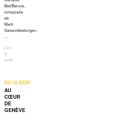
Biel/Bienne,
composée
de
Marti
Gesamtleistungen
...
Lire
la
suite
02.12.2025
AU
CŒUR
DE
GENÈVE