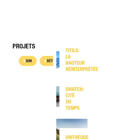
PROJETS
TITILS:
LA
BIM
BÉTON APPARENT
COFFRAGE GRIMPANT
C
HAUTEUR
RÉINTERPRÉTÉE
SWATCH:
CITÉ
DU
TEMPS
UNITHÈQUE