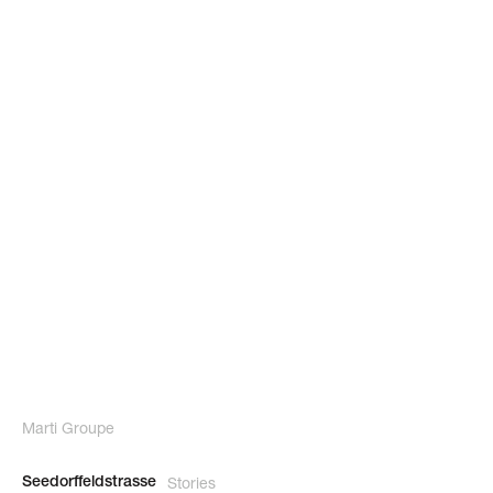
Marti Groupe
Stories
Seedorffeldstrasse