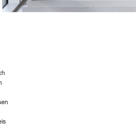
ch
n
sen
eis