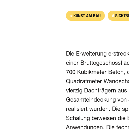
KUNST AM BAU
SICHTB
Die Erweiterung erstreck
einer Brutto­geschoss­f
700 Kubikmeter Beton, 
Quadratmeter Wandschalu
vierzig Dach­trägern aus
Gesamt­eindeckung von 
realisiert wurden. Die sp
Schalung beweisen die B
Anwendungen. Die techni