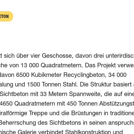
ETON
t sich über vier Geschosse, davon drei unter­irdisc
läche von 13 000 Quadratmetern. Das Projekt verw
davon 6500 Kubikmeter Recycling­beton, 34 000
ng und 1500 Tonnen Stahl. Die Struktur basiert 
 Sicht­beton mit 33 Metern Spann­weite, die auf ein
4650 Quadratmetern mit 450 Tonnen Abstützungs­
iral­förmige Treppe und die Brüstungen in traditione
eherrschung des Sicht­betons in seinen anspruchs
sche Galerie verbindet Stahl­konstruktion und