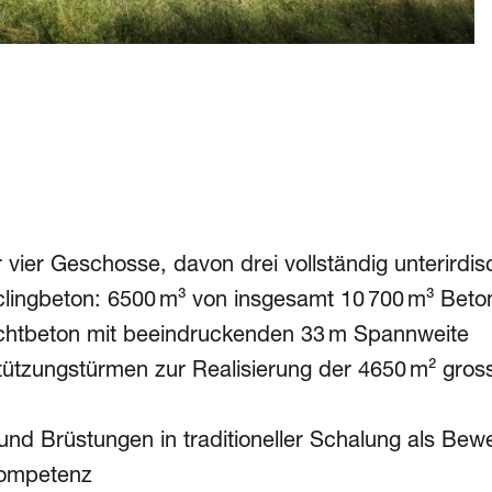
vier Geschosse, davon drei vollständig unterirdis
clingbeton: 6500 m³ von insgesamt 10 700 m³ Beto
chtbeton mit beeindruckenden 33 m Spannweite
tützungstürmen zur Realisierung der 4650 m² gros
und Brüstungen in traditioneller Schalung als Bew
kompetenz