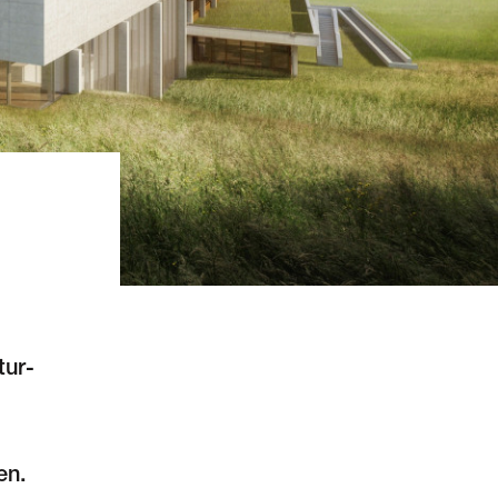
tur­
en.