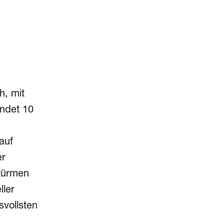
h, mit
endet 10
auf
er
türmen
ller
­vollsten