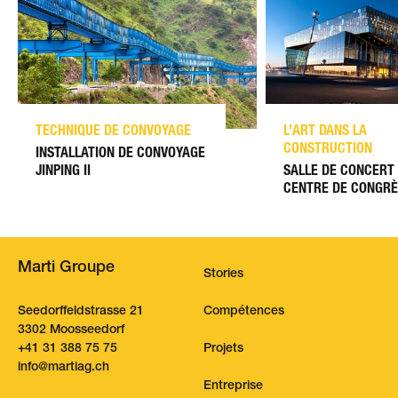
TECHNIQUE DE CONVOYAGE
L’ART DANS LA
CONSTRUCTION
INSTALLATION DE CONVOYAGE
JINPING II
SALLE DE CONCERT
CENTRE DE CONGRÈ
Marti Groupe
Stories
Seedorffeldstrasse 21
Compétences
3302 Moosseedorf
+41 31 388 75 75
Projets
nf
m
rt
g
ch
Entreprise